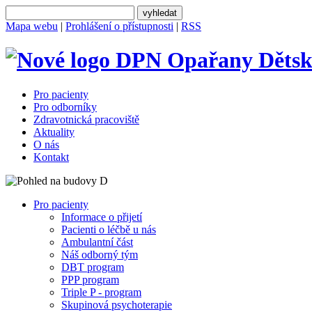
Mapa webu
|
Prohlášení o přístupnosti
|
RSS
Dětsk
Pro pacienty
Pro odborníky
Zdravotnická pracoviště
Aktuality
O nás
Kontakt
Pro pacienty
Informace o přijetí
Pacienti o léčbě u nás
Ambulantní část
Náš odborný tým
DBT program
PPP program
Triple P - program
Skupinová psychoterapie