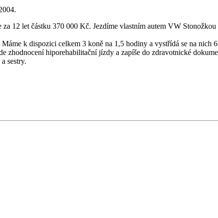
 2004.
za 12 let částku 370 000 Kč. Jezdíme vlastním autem VW Stonožkou s ř
ě. Máme k dispozici celkem 3 koně na 1,5 hodiny a vystřídá se na nich 
de zhodnocení hiporehabilitační jízdy a zapíše do zdravotnické dokume
a sestry.