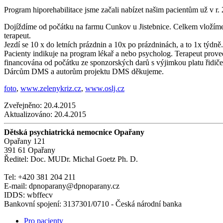
Program hiporehabilitace jsme začali nabízet našim pacientům už v r.
Dojíždíme od počátku na farmu Cunkov u Jistebnice. Celkem vložíme 
terapeut.
Jezdí se 10 x do letních prázdnin a 10x po prázdninách, a to 1x týdn
Pacienty indikuje na program lékař a nebo psycholog. Terapeut prove
financována od počátku ze sponzorských darů s výjimkou platu řidiče 
Dárcům DMS a autorům projektu DMS děkujeme.
foto
,
www.zelenykriz.cz
,
www.oslj.cz
Zveřejněno:
20.4.2015
Aktualizováno:
20.4.2015
Dětská psychiatrická nemocnice Opařany
Opařany 121
391 61 Opařany
Ředitel: Doc. MUDr. Michal Goetz Ph. D.
Tel: +420 381 204 211
E-mail: dpnoparany@dpnoparany.cz
IDDS: wbffecv
Bankovní spojení: 3137301/0710 - Česká národní banka
Pro pacienty