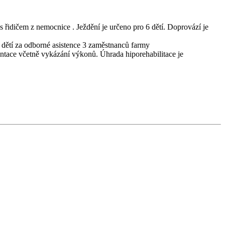
idičem z nemocnice . Ježdění je určeno pro 6 dětí. Doprovází je
6 dětí za odborné asistence 3 zaměstnanců farmy
ntace včetně vykázání výkonů. Úhrada hiporehabilitace je