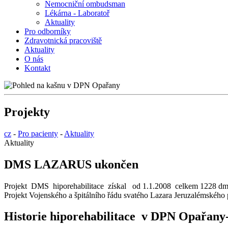
Nemocniční ombudsman
Lékárna - Laboratoř
Aktuality
Pro odborníky
Zdravotnická pracoviště
Aktuality
O nás
Kontakt
Projekty
cz
-
Pro pacienty
-
Aktuality
Aktuality
DMS LAZARUS ukončen
Projekt DMS hiporehabilitace získal od 1.1.2008 celkem 1228 dm
Projekt Vojenského a špitálního řádu svatého Lazara Jeruzalémského
Historie hiporehabilitace v DPN Opařany-