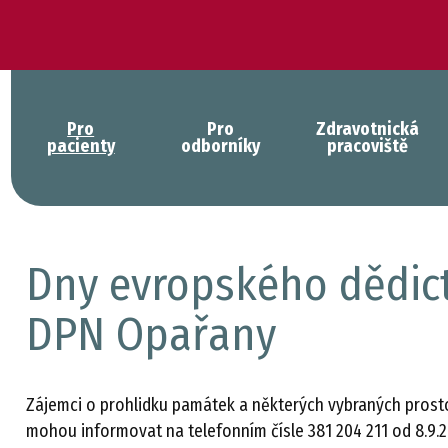
Pro
Pro
Zdravotnická
pacienty
odborníky
pracoviště
Dny evropského dědictví
DPN Opařany
Zájemci o prohlidku památek a některých vybraných prost
mohou informovat na telefonním čísle 381 204 211 od 8.9.2