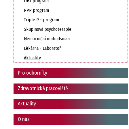
DBT program
PPP program
Triple P - program
Skupinová psychoterapie
Nemocniční ombudsman
Lékárna - Laboratoř
Aktuality
Pro odborníky
Zdravotnická pracoviště
Aktuality
O nás