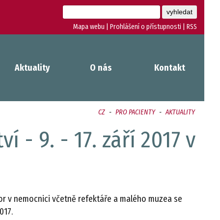
Mapa webu
|
Prohlášení o přístupnosti
|
RSS
Aktuality
O nás
Kontakt
CZ
-
PRO PACIENTY
-
AKTUALITY
 - 9. - 17. září 2017 v
or v nemocnici včetně refektáře a malého muzea se
017.