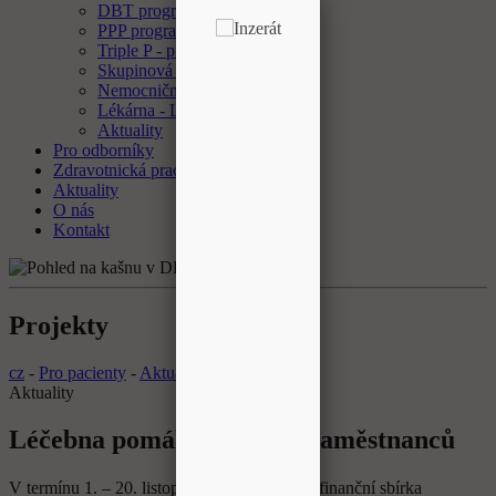
DBT program
PPP program
Triple P - program
Skupinová psychoterapie
Nemocniční ombudsman
Lékárna - Laboratoř
Aktuality
Pro odborníky
Zdravotnická pracoviště
Aktuality
O nás
Kontakt
Projekty
cz
-
Pro pacienty
-
Aktuality
Aktuality
Léčebna pomáhá – sbírka zaměstnanců
V termínu 1. – 20. listopadu 2010 probíhala finanční sbírka