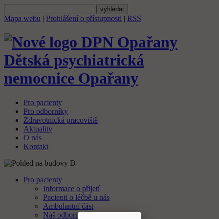
Mapa webu
|
Prohlášení o přístupnosti
|
RSS
Dětská psychiatrická
nemocnice
Opařany
Pro pacienty
Pro odborníky
Zdravotnická pracoviště
Aktuality
O nás
Kontakt
Pro pacienty
Informace o přijetí
Pacienti o léčbě u nás
Ambulantní část
Náš odborný tým