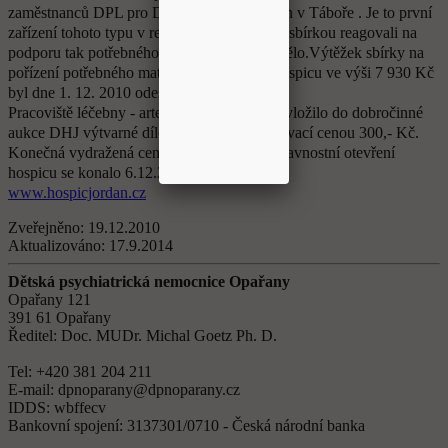
zaměstnanců DPL pro Domácí hospic Jordán v Táboře . Je to první
zařízení tohoto typu v regionu. Zaměstnanci sbírkou reagovali na
podporu tak potřebného zařízení, které chybělo.Výtěžek sbírky na
pořízení potřebného materiálu pro provoz hospicu ve výši 7 930 Kč
byl dne 1. 12. 2010 odeslán na účet DHJ .
Pracoviště léčebny - arteterapeutický ateliér vložilo do dobročinné
aukce DHJ výtvarné dílo „Vločka“ s vyvolávací cenou 300,- Kč.
Konečná vydražená cena byla 1 500,- Kč Slavnostní otevření
hospicu se konalo 6.12.2010.
www.hospicjordan.cz
Zveřejněno:
19.12.2010
Aktualizováno:
17.9.2014
Dětská psychiatrická nemocnice Opařany
Opařany 121
391 61 Opařany
Ředitel: Doc. MUDr. Michal Goetz Ph. D.
Tel: +420 381 204 211
E-mail: dpnoparany@dpnoparany.cz
IDDS: wbffecv
Bankovní spojení: 3137301/0710 - Česká národní banka