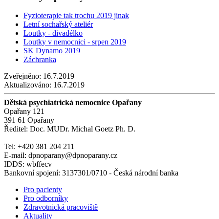
Fyzioterapie tak trochu 2019 jinak
Letní sochařský ateliér
Loutky - divadélko
Loutky v nemocnici - srpen 2019
SK Dynamo 2019
Záchranka
Zveřejněno:
16.7.2019
Aktualizováno:
16.7.2019
Dětská psychiatrická nemocnice Opařany
Opařany 121
391 61 Opařany
Ředitel: Doc. MUDr. Michal Goetz Ph. D.
Tel: +420 381 204 211
E-mail: dpnoparany@dpnoparany.cz
IDDS: wbffecv
Bankovní spojení: 3137301/0710 - Česká národní banka
Pro pacienty
Pro odborníky
Zdravotnická pracoviště
Aktuality