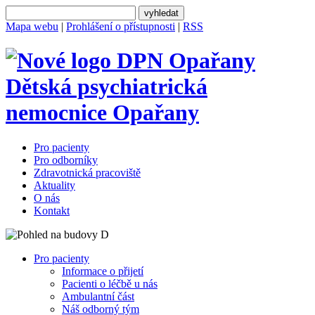
Mapa webu
|
Prohlášení o přístupnosti
|
RSS
Dětská psychiatrická
nemocnice
Opařany
Pro pacienty
Pro odborníky
Zdravotnická pracoviště
Aktuality
O nás
Kontakt
Pro pacienty
Informace o přijetí
Pacienti o léčbě u nás
Ambulantní část
Náš odborný tým