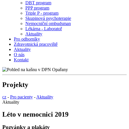
DBT program
PPP program
Triple P - program
Skupinová psychoterapie
Nemocniční ombudsman
Lékárna - Laboratoř
Aktuality
Pro odborníky
Zdravotnická pracoviště
Aktuality
O nás
Kontakt
Projekty
cz
-
Pro pacienty
-
Aktuality
Aktuality
Léto v nemocnici 2019
Pozvánky a plakáty