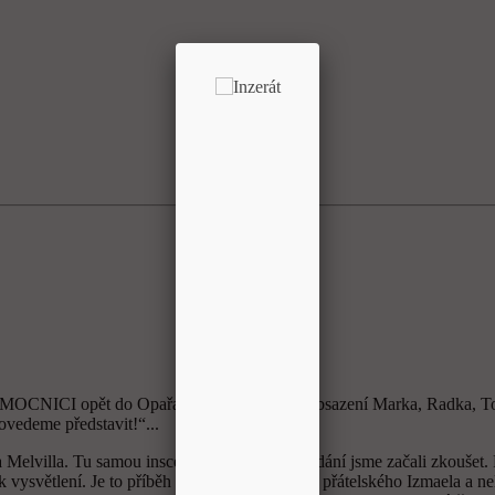
CNICI opět do Opařan. Letos to bylo v obsazení Marka, Radka, Tonda a
ovedeme představit!“...
lvilla. Tu samou inscenaci, ale v jejich podání jsme začali zkoušet. P
ysvětlení. Je to příběh mladého, zvědavce , přátelského Izmaela a ne