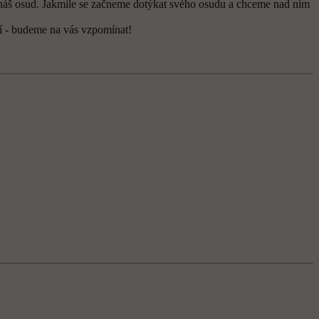
je náš osud. Jakmile se začneme dotýkat svého osudu a chceme nad ním
tí - budeme na vás vzpomínat!