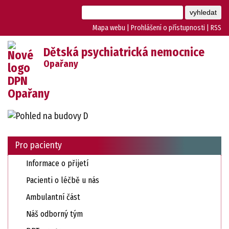
Mapa webu
|
Prohlášení o přístupnosti
|
RSS
Dětská psychiatrická nemocnice
Opařany
Pro pacienty
Informace o přijetí
Pacienti o léčbě u nás
Ambulantní část
Náš odborný tým