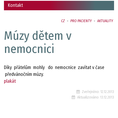
Kontakt
CZ
-
PRO PACIENTY
-
AKTUALITY
Múzy dětem v
nemocnici
Díky přátelům mohly do nemocnice zavítat v čase
předvánočním múzy.
plakát
Zveřejněno:
12.12.2013
Aktualizováno:
13.12.2013