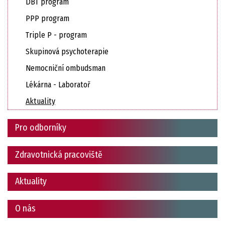
DBT program
PPP program
Triple P - program
Skupinová psychoterapie
Nemocniční ombudsman
Lékárna - Laboratoř
Aktuality
Pro odborníky
Zdravotnická pracoviště
Aktuality
O nás