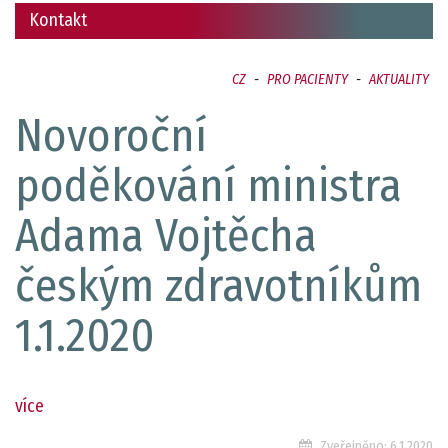
Kontakt
CZ
-
PRO PACIENTY
-
AKTUALITY
Novoroční
poděkování ministra
Adama Vojtěcha
českým zdravotníkům
1.1.2020
více
Zveřejněno:
6.1.2020