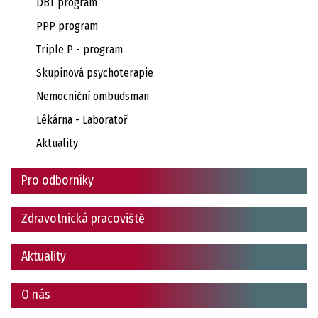
DBT program
PPP program
Triple P - program
Skupinová psychoterapie
Nemocniční ombudsman
Lékárna - Laboratoř
Aktuality
Pro odborníky
Zdravotnická pracoviště
Aktuality
O nás