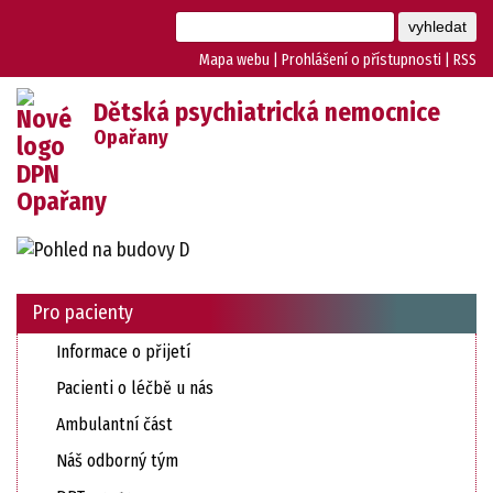
Mapa webu
|
Prohlášení o přístupnosti
|
RSS
Dětská psychiatrická nemocnice
Opařany
Pro pacienty
Informace o přijetí
Pacienti o léčbě u nás
Ambulantní část
Náš odborný tým