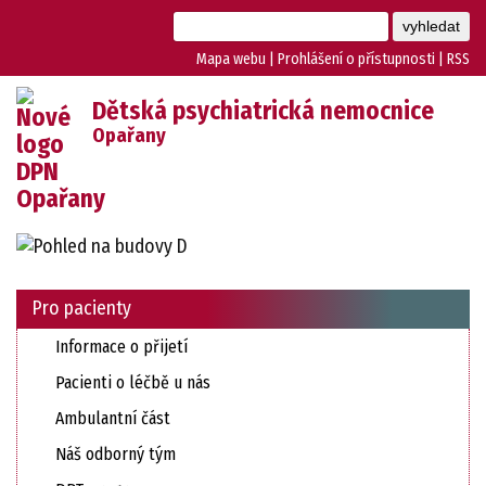
Mapa webu
|
Prohlášení o přístupnosti
|
RSS
Dětská psychiatrická nemocnice
Opařany
Pro pacienty
Informace o přijetí
Pacienti o léčbě u nás
Ambulantní část
Náš odborný tým