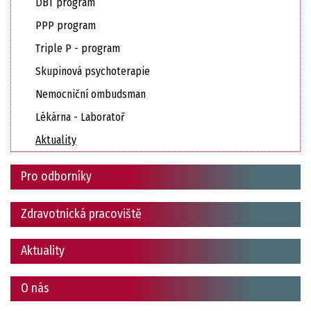
DBT program
PPP program
Triple P - program
Skupinová psychoterapie
Nemocniční ombudsman
Lékárna - Laboratoř
Aktuality
Pro odborníky
Zdravotnická pracoviště
Aktuality
O nás