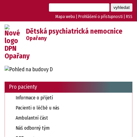
Mapa webu
|
Prohlášení o přístupnosti
|
RSS
Dětská psychiatrická nemocnice
Opařany
Pro pacienty
Informace o přijetí
Pacienti o léčbě u nás
Ambulantní část
Náš odborný tým