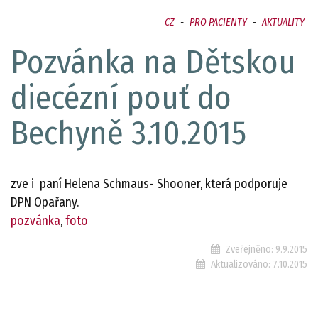
CZ
-
PRO PACIENTY
-
AKTUALITY
Pozvánka na Dětskou
diecézní pouť do
Bechyně 3.10.2015
zve i paní Helena Schmaus- Shooner, která podporuje
DPN Opařany.
pozvánka
,
foto
Zveřejněno:
9.9.2015
Aktualizováno:
7.10.2015