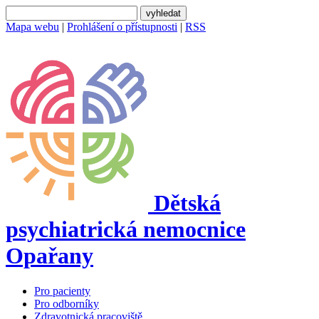
Mapa webu
|
Prohlášení o přístupnosti
|
RSS
Dětská
psychiatrická nemocnice
Opařany
Pro pacienty
Pro odborníky
Zdravotnická pracoviště