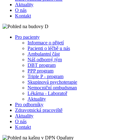
Aktuality
O nás
Kontakt
Pro pacienty
Informace o přijetí
Pacienti o léčbě u nás
Ambulantní část
Náš odborný tým
DBT program
PPP program
Triple P - program
Skupinová psychoterapie
Nemocniční ombudsman
Lékárna - Laboratoř
Aktuality
Pro odborníky
Zdravotnická pracoviště
Aktuality
O nás
Kontakt