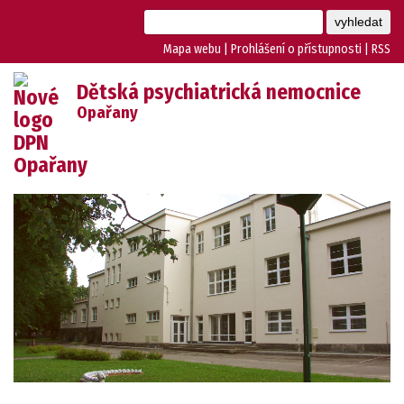
Mapa webu
|
Prohlášení o přístupnosti
|
RSS
Dětská psychiatrická nemocnice
Opařany