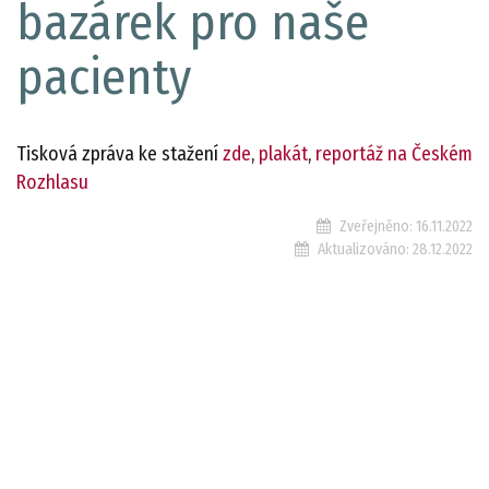
bazárek pro naše
pacienty
Tisková zpráva ke stažení
zde
,
plakát
,
reportáž na
Českém
Rozhlasu
Zveřejněno:
16.11.2022
Aktualizováno:
28.12.2022