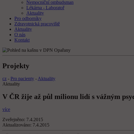
Nemocniční ombudsman
Lékárna - Laboratoř
Aktuality
Pro odborníky
Zdravotnická pracoviště
Aktuality
O nás
Kontakt
Projekty
cz
-
Pro pacienty
-
Aktuality
Aktuality
V ČR žije až půl milionu lidí s vážným p
více
Zveřejněno:
7.4.2015
Aktualizováno:
7.4.2015