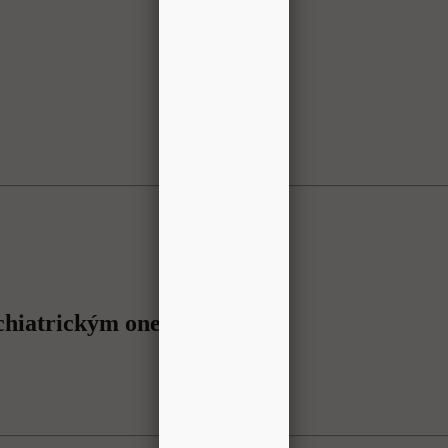
sychiatrickým onemocněním