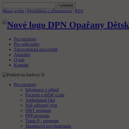
Mapa webu
|
Prohlášení o přístupnosti
|
RSS
Dětsk
Pro pacienty
Pro odborníky
Zdravotnická pracoviště
Aktuality
O nás
Kontakt
Pro pacienty
Informace o přijetí
Pacienti o léčbě u nás
Ambulantní část
Náš odborný tým
DBT program
PPP program
Triple P - program
Skupinová psychoterapie