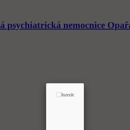
á psychiatrická nemocnice
Opař