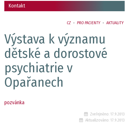
Kontakt
CZ
-
PRO PACIENTY
-
AKTUALITY
Výstava k významu
dětské a dorostové
psychiatrie v
Opařanech
pozvánka
Zveřejněno:
17.9.2013
Aktualizováno:
17.9.2013