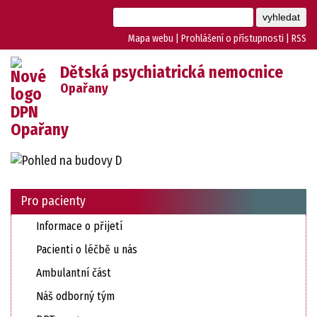
Mapa webu
|
Prohlášení o přístupnosti
|
RSS
Dětská psychiatrická nemocnice
Opařany
Pro pacienty
Informace o přijetí
Pacienti o léčbě u nás
Ambulantní část
Náš odborný tým