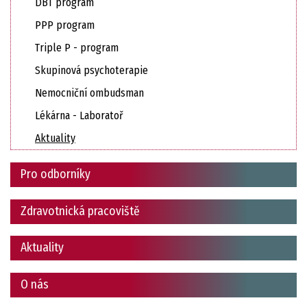
DBT program
PPP program
Triple P - program
Skupinová psychoterapie
Nemocniční ombudsman
Lékárna - Laboratoř
Aktuality
Pro odborníky
Zdravotnická pracoviště
Aktuality
O nás