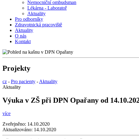
Nemocniční ombudsman
Lékárna - Laboratoř
Aktuality
Pro odborníky
Zdravotnická pracoviště
Aktuality
O nás
Kontakt
Projekty
cz
-
Pro pacienty
-
Aktuality
Aktuality
Výuka v ZŠ při DPN Opařany od 14.10.20
více
Zveřejněno:
14.10.2020
Aktualizováno:
14.10.2020