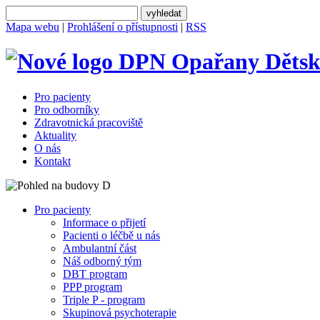
Mapa webu
|
Prohlášení o přístupnosti
|
RSS
Dětsk
Pro pacienty
Pro odborníky
Zdravotnická pracoviště
Aktuality
O nás
Kontakt
Pro pacienty
Informace o přijetí
Pacienti o léčbě u nás
Ambulantní část
Náš odborný tým
DBT program
PPP program
Triple P - program
Skupinová psychoterapie