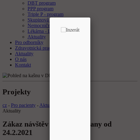
DBT program
PPP program
Triple P - program
Skupinová psychoterapie
Nemocniční ombudsman
Lékárna - Laboratoř
Aktuality
Pro odborníky
Zdravotnická pracoviště
Aktuality
O nás
Kontakt
Projekty
cz
-
Pro pacienty
-
Aktuality
Aktuality
Zákaz návštěv v DPN Opařany od
24.2.2021