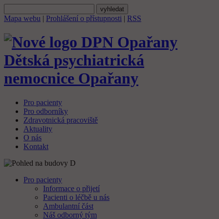
Mapa webu
|
Prohlášení o přístupnosti
|
RSS
Dětská psychiatrická
nemocnice
Opařany
Pro pacienty
Pro odborníky
Zdravotnická pracoviště
Aktuality
O nás
Kontakt
Pro pacienty
Informace o přijetí
Pacienti o léčbě u nás
Ambulantní část
Náš odborný tým