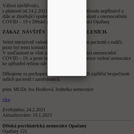
Vážení návštěvníci,
s platností od 24.2.2021 do odvolání platí z důvodu nepříznivé a
dále se zhoršující epidemické situace v souvislosti s onemocněním
COVID – 19 v Dětské psychiatrické nemocnici Opařany
ZÁKAZ NÁVŠTĚV NA VŠECH ODDĚLENÍCH.
Velmi intenzivně vnímáme důležitost kontaktu pacientů s rodiči,
proto byl tento kontakt dosud pouze omezen.
V současnosti se však nacházíme v kritické fázi onemocnění
COVID – 19, a proto musíme využít kompetence vedení nemocnice
ke zpřísnění režimu návštěv.
Děkujeme za pochopení, že nám pomáháte při zajištění bezpečnosti
našich pacientů i zaměstnanců.
prim. MUDr. Iva Hodková, ředitelka nemocnice
více
Zveřejněno:
24.2.2021
Aktualizováno:
19.1.2023
Dětská psychiatrická nemocnice Opařany
Opařany 121