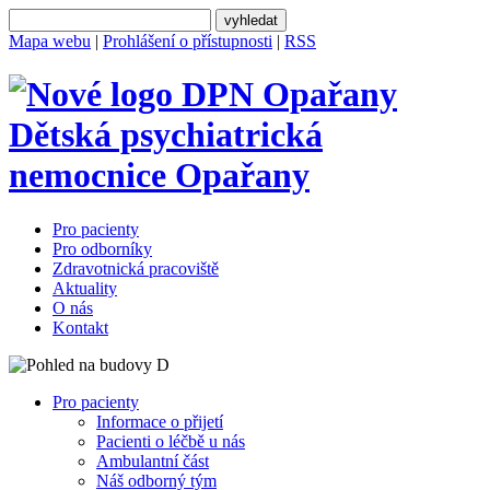
Mapa webu
|
Prohlášení o přístupnosti
|
RSS
Dětská psychiatrická
nemocnice
Opařany
Pro pacienty
Pro odborníky
Zdravotnická pracoviště
Aktuality
O nás
Kontakt
Pro pacienty
Informace o přijetí
Pacienti o léčbě u nás
Ambulantní část
Náš odborný tým