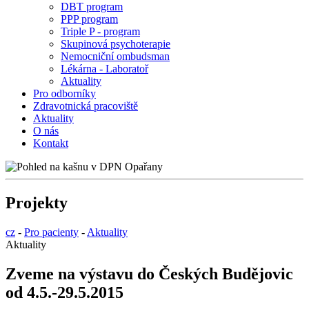
DBT program
PPP program
Triple P - program
Skupinová psychoterapie
Nemocniční ombudsman
Lékárna - Laboratoř
Aktuality
Pro odborníky
Zdravotnická pracoviště
Aktuality
O nás
Kontakt
Projekty
cz
-
Pro pacienty
-
Aktuality
Aktuality
Zveme na výstavu do Českých Budějovic
od 4.5.-29.5.2015