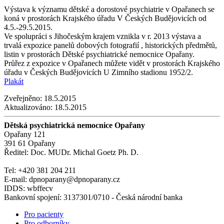
Výstava k významu dětské a dorostové psychiatrie v Opařanech se
koná v prostorách Krajského úřadu V Českých Budějovicích od
4.5.-29.5.2015.
Ve spolupráci s Jihočeským krajem vznikla v r. 2013 výstava a
trvalá expozice panelů dobových fotografií , historických předmětů,
listin v prostorách Dětské psychiatrické nemocnice Opařany.
Průřez z expozice v Opařanech můžete vidět v prostorách Krajského
úřadu v Českých Budějovicích U Zimního stadionu 1952/2.
Plakát
Zveřejněno:
18.5.2015
Aktualizováno:
18.5.2015
Dětská psychiatrická nemocnice Opařany
Opařany 121
391 61 Opařany
Ředitel: Doc. MUDr. Michal Goetz Ph. D.
Tel: +420 381 204 211
E-mail: dpnoparany@dpnoparany.cz
IDDS: wbffecv
Bankovní spojení: 3137301/0710 - Česká národní banka
Pro pacienty
Pro odborníky