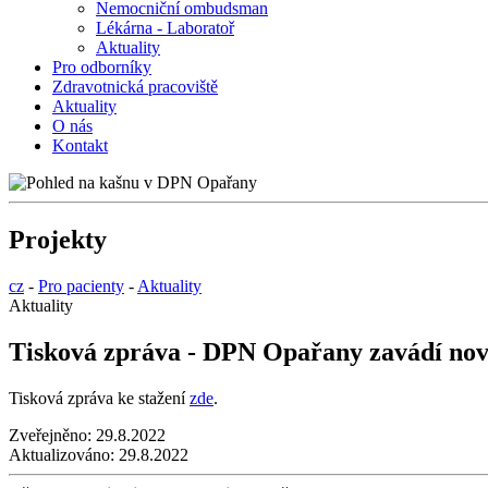
Nemocniční ombudsman
Lékárna - Laboratoř
Aktuality
Pro odborníky
Zdravotnická pracoviště
Aktuality
O nás
Kontakt
Projekty
cz
-
Pro pacienty
-
Aktuality
Aktuality
Tisková zpráva - DPN Opařany zavádí novo
Tisková zpráva ke stažení
zde
.
Zveřejněno:
29.8.2022
Aktualizováno:
29.8.2022