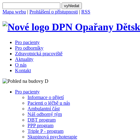
Mapa webu
|
Prohlášení o přístupnosti
|
RSS
Dětsk
Pro pacienty
Pro odborníky
Zdravotnická pracoviště
Aktuality
O nás
Kontakt
Pro pacienty
Informace o přijetí
Pacienti o léčbě u nás
Ambulantní část
Náš odborný tým
DBT program
PPP program
Triple P - program
Skupinová psychoterapie