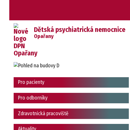
Dětská psychiatrická nemocnice
Opařany
Pro pacienty
Pro odborníky
Zdravotnická pracoviště
Aktuality