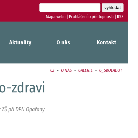
Mapa webu
|
Prohlášení o přístupnosti
|
RSS
Aktuality
O nás
Kontakt
CZ
-
O NÁS
-
GALERIE
-
G_SKOLADOT
o-zdravi
v ZŠ při DPN Opařany