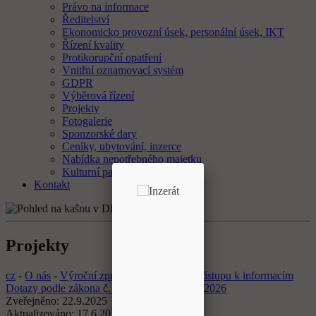
Právo na informace
Ředitelství
Ekonomicko provozní úsek, personální úsek, IKT
Řízení kvality
Protikorupční opatření
Vnitřní oznamovací systém
GDPR
Výběrová řízení
Projekty
Fotogalerie
Sponzorské dary
Ceníky, ubytování, inzerce
Nabídka nepotřebného majetku
Kulturní památky
Kontakt
Projekty
cz
-
O nás
-
Výroční zprávy o svobodném přístupu k informacím
Dotazy podle zákona č. 106/1999 Sb.za rok 2026
Zveřejněno:
22.9.2025
Aktualizováno:
17.6.2026