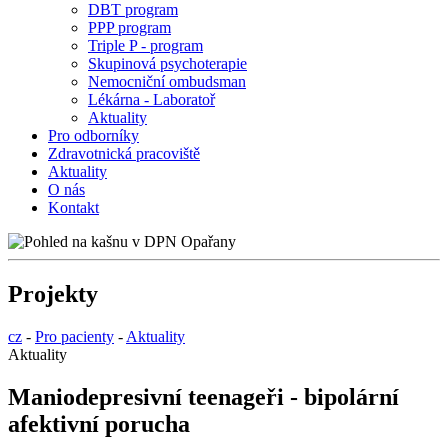
DBT program
PPP program
Triple P - program
Skupinová psychoterapie
Nemocniční ombudsman
Lékárna - Laboratoř
Aktuality
Pro odborníky
Zdravotnická pracoviště
Aktuality
O nás
Kontakt
Projekty
cz
-
Pro pacienty
-
Aktuality
Aktuality
Maniodepresivní teenageři - bipolární
afektivní porucha