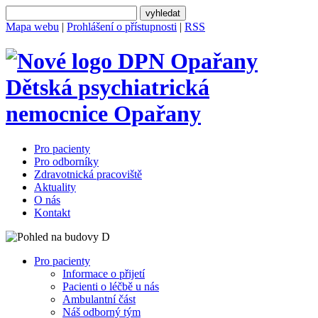
Mapa webu
|
Prohlášení o přístupnosti
|
RSS
Dětská psychiatrická
nemocnice
Opařany
Pro pacienty
Pro odborníky
Zdravotnická pracoviště
Aktuality
O nás
Kontakt
Pro pacienty
Informace o přijetí
Pacienti o léčbě u nás
Ambulantní část
Náš odborný tým