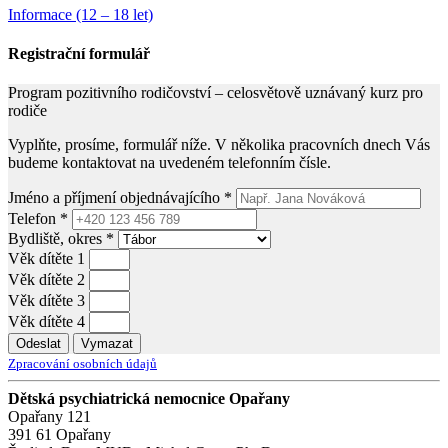
Informace (12 – 18 let)
Registrační formulář
Program pozitivního rodičovství – celosvětově uznávaný kurz pro
rodiče
Vyplňte, prosíme, formulář níže. V několika pracovních dnech Vás
budeme kontaktovat na uvedeném telefonním čísle.
Jméno a příjmení objednávajícího
*
Telefon
*
Bydliště, okres
*
Věk dítěte 1
Věk dítěte 2
Věk dítěte 3
Věk dítěte 4
Odeslat
Vymazat
Zpracování osobních údajů
Dětská psychiatrická nemocnice Opařany
Opařany 121
391 61 Opařany