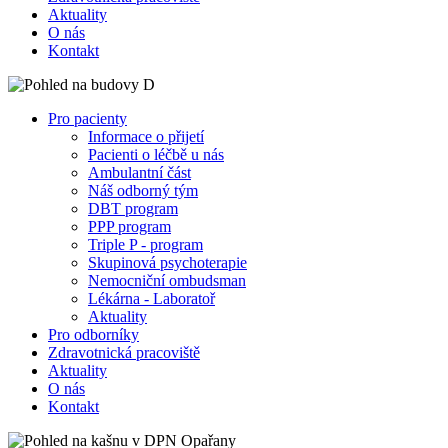
Aktuality
O nás
Kontakt
Pro pacienty
Informace o přijetí
Pacienti o léčbě u nás
Ambulantní část
Náš odborný tým
DBT program
PPP program
Triple P - program
Skupinová psychoterapie
Nemocniční ombudsman
Lékárna - Laboratoř
Aktuality
Pro odborníky
Zdravotnická pracoviště
Aktuality
O nás
Kontakt