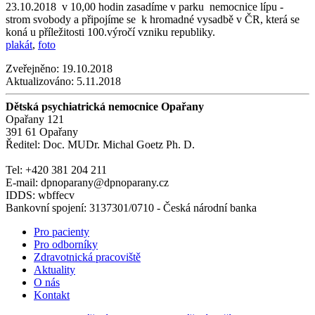
23.10.2018 v 10,00 hodin zasadíme v parku nemocnice lípu -
strom svobody a připojíme se k hromadné vysadbě v ČR, která se
koná u příležitosti 100.výročí vzniku republiky.
plakát
,
foto
Zveřejněno:
19.10.2018
Aktualizováno:
5.11.2018
Dětská psychiatrická nemocnice Opařany
Opařany 121
391 61 Opařany
Ředitel: Doc. MUDr. Michal Goetz Ph. D.
Tel: +420 381 204 211
E-mail: dpnoparany@dpnoparany.cz
IDDS: wbffecv
Bankovní spojení: 3137301/0710 - Česká národní banka
Pro pacienty
Pro odborníky
Zdravotnická pracoviště
Aktuality
O nás
Kontakt