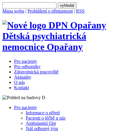
Mapa webu
|
Prohlášení o přístupnosti
|
RSS
Dětská psychiatrická
nemocnice
Opařany
Pro pacienty
Pro odborníky
Zdravotnická pracoviště
Aktuality
O nás
Kontakt
Pro pacienty
Informace o přijetí
Pacienti o léčbě u nás
Ambulantní část
Náš odborný tým