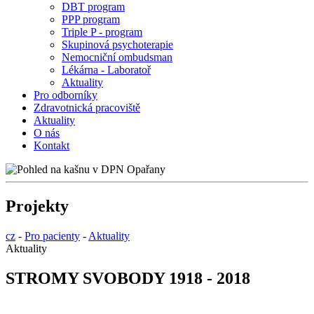
DBT program
PPP program
Triple P - program
Skupinová psychoterapie
Nemocniční ombudsman
Lékárna - Laboratoř
Aktuality
Pro odborníky
Zdravotnická pracoviště
Aktuality
O nás
Kontakt
Projekty
cz
-
Pro pacienty
-
Aktuality
Aktuality
STROMY SVOBODY 1918 - 2018