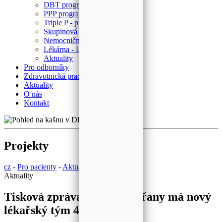
DBT program
PPP program
Triple P - program
Skupinová psychoterapie
Nemocniční ombudsman
Lékárna - Laboratoř
Aktuality
Pro odborníky
Zdravotnická pracoviště
Aktuality
O nás
Kontakt
Projekty
cz
-
Pro pacienty
-
Aktuality
Aktuality
Tisková zpráva - DPN Opařany má nový
lékařský tým 4.1.2022