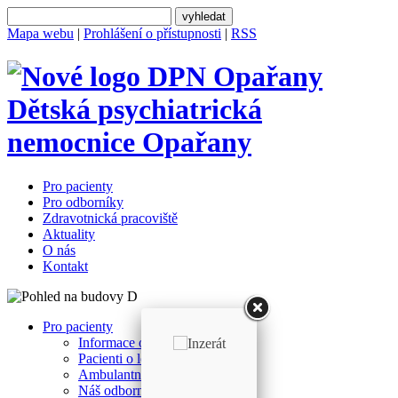
Mapa webu
|
Prohlášení o přístupnosti
|
RSS
Dětská psychiatrická
nemocnice
Opařany
Pro pacienty
Pro odborníky
Zdravotnická pracoviště
Aktuality
O nás
Kontakt
Pro pacienty
Informace o přijetí
Pacienti o léčbě u nás
Ambulantní část
Náš odborný tým