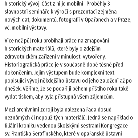
historický vývoj. Část z ní je mobilní . Proběhly 3
slavnostní semináře k výročí s prezentací zejména
nových dat, dokumentů, fotografií v Opařanech a v Praze,
vč. mobilní výstavy.
Více než půl roku probíhají práce na zmapování
historických materiálů, které byly o zdejším
zdravotnickém zařízení v minulosti vytvořeny.
Historiografická práce je v současné době těsně před
dokončením. Jejím výstupem bude komplexní text
popisující vývoj někdejšího ústavu od jeho založení až po
dnešek. Věříme, že se podaří ji během příštího roku také
vydat tiskem, aby byla přístupná všem zájemcům.
Mezi archívními zdroji byla nalezena řada dosud
neznámých či nepoužitých materiálů. Jedná se například o
filiální kroniku vedenou školskými sestrami Kongregace
sv. Františka Serafínského, které v opařanské ústavní