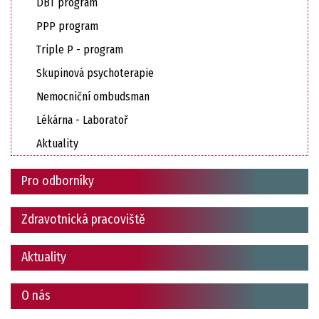
DBT program
PPP program
Triple P - program
Skupinová psychoterapie
Nemocniční ombudsman
Lékárna - Laboratoř
Aktuality
Pro odborníky
Zdravotnická pracoviště
Aktuality
O nás