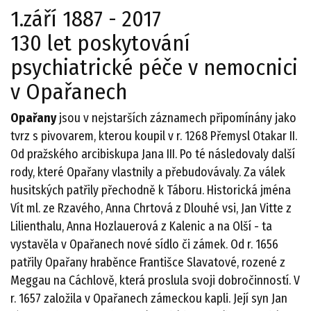
1.září 1887 - 2017
130 let poskytování
psychiatrické péče v nemocnici
v Opařanech
Opařany
jsou v nejstarších záznamech připomínány jako
tvrz s pivovarem, kterou koupil v r. 1268 Přemysl Otakar II.
Od pražského arcibiskupa Jana III. Po té následovaly další
rody, které Opařany vlastnily a přebudovávaly. Za válek
husitských patřily přechodně k Táboru. Historická jména
Vít ml. ze Rzavého, Anna Chrtová z Dlouhé vsi, Jan Vitte z
Lilienthalu, Anna Hozlauerová z Kalenic a na Olší - ta
vystavěla v Opařanech nové sídlo či zámek. Od r. 1656
patřily Opařany hraběnce Františce Slavatové, rozené z
Meggau na Cáchlově, která proslula svoji dobročinností. V
r. 1657 založila v Opařanech zámeckou kapli. Její syn Jan