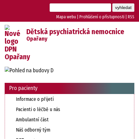
Mapa webu
|
Prohlášení o přístupnosti
|
RSS
Dětská psychiatrická nemocnice
Opařany
Pro pacienty
Informace o přijetí
Pacienti o léčbě u nás
Ambulantní část
Náš odborný tým