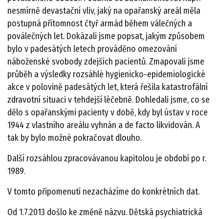
nesmírně devastační vliv, jaký na opařanský areál měla
postupná přítomnost čtyř armád během válečných a
poválečných let. Dokázali jsme popsat, jakým způsobem
bylo v padesátých letech prováděno omezování
náboženské svobody zdejších pacientů. Zmapovali jsme
průběh a výsledky rozsáhlé hygienicko-epidemiologické
akce v polovině padesátých let, která řešila katastrofální
zdravotní situaci v tehdejší léčebně. Dohledali jsme, co se
dělo s opařanskými pacienty v době, kdy byl ústav v roce
1944 z vlastního areálu vyhnán a de facto likvidován. A
tak by bylo možné pokračovat dlouho.
Další rozsáhlou zpracovávanou kapitolou je období po r.
1989.
V tomto připomenutí nezacházíme do konkrétních dat.
Od 1.7.2013 došlo ke změně názvu. Dětská psychiatrická