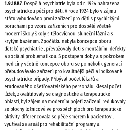
1.9.1887
. Dospělá psychiatrie byla od r. 1924 nahrazena
psychiatrickou péčí pro děti. V roce 1924 bylo v zájmu
státu vybudováno první zařízení pro děti s psychickými
poruchami po vzoru zařízeních pro dospělé včetně
moderní školy školy s tělocvičnou, sluneční lázní a s
krytým bazénem. Zpočátku nebyla koncepce oboru
dětské psychiatrie , převažovaly děti s mentálními defekty
a sociální problematikou. S postupem doby a s pokrokem
medicíny včetně koncepce oboru se po několik generací
přebudovávalo zařízení pro kvalitnější péči a indikované
psychiatrické případy. Přibýval počet lékařů a
erudovaného ošetřovatelského personálu. Klesal počet
lůžek, zkvalitňovaly se diagnostické a terapeutické
oblasti, byl zájem na moderním pojetí zařízení, redukovaly
se plochy ložnicové ve prospěch ploch pro terapeutické
aktivity, diferencovala se péče směrem k pacientovi,
využíval se areál pro rehabilitační programy a