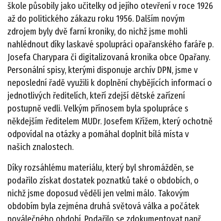
škole působily jako učitelky od jejího otevření v roce 1926
až do politického zákazu roku 1956. Dalším novým
zdrojem byly dvě farní kroniky, do nichž jsme mohli
nahlédnout díky laskavé spolupráci opařanského faráře p.
Josefa Charypara či digitalizovaná kronika obce Opařany.
Personální spisy, kterými disponuje archív DPN, jsme v
neposlední řadě využili k doplnění chybějících informací o
jednotlivých ředitelích, kteří zdejší dětské zařízení
postupně vedli. Velkým přínosem byla spolupráce s
někdejším ředitelem MUDr. Josefem Křížem, který ochotně
odpovídal na otázky a pomáhal doplnit bílá místa v
našich znalostech.
Díky rozsáhlému materiálu, který byl shromážděn, se
podařilo získat dostatek poznatků také o obdobích, o
nichž jsme doposud věděli jen velmi málo. Takovým
obdobím byla zejména druhá světová válka a počátek
poválečného období. Podařilo se zdokumentovat např.