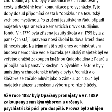
chorobami, a proto byly v okolních lesích zbudovány
cesty a dlážděné lesní komunikace pro vycházky. Tyto
doby dosud připomíná cesta k "obrázku" na Jezuitský
vrch pod myslivnou. Po zrušení jezuitského řádu připadl
majetek v Opařanech a Bernarticích r. 1773 studijnímu
fondu. V r. 1779 byla zřízena jezuity škola a r. 1795 byla z
panských stájí upravena nová školní budova, která dnes
již neexistuje. Na jejím místě stojí dnes administrativní
budova nemocnice vedle kostela. Jezuitský majetek byl ve
veřejné dražbě zakoupen kněžnou Quidobaldina z Paarů a
připojila ho k panství v Bechyni. V bývalém kláštěře byly
umístěny vrchnostenské úřady a byty úředníků a o
kláštěře se začalo mluvit jako o zámku. Od r. 1854 byl
majetek nabízen zemskému výboru pro různé účely.
Až v roce 1887 byly Opařany pronajaty a v r. 1889
zakoupeny zemským výborem a určeny k
psychiatrické péči pro dospělé. Provoz byl zahájen