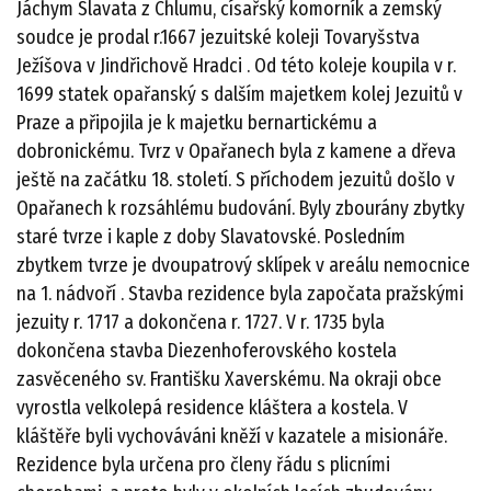
Jáchym Slavata z Chlumu, císařský komorník a zemský
soudce je prodal r.1667 jezuitské koleji Tovaryšstva
Ježíšova v Jindřichově Hradci . Od této koleje koupila v r.
1699 statek opařanský s dalším majetkem kolej Jezuitů v
Praze a připojila je k majetku bernartickému a
dobronickému. Tvrz v Opařanech byla z kamene a dřeva
ještě na začátku 18. století. S příchodem jezuitů došlo v
Opařanech k rozsáhlému budování. Byly zbourány zbytky
staré tvrze i kaple z doby Slavatovské. Posledním
zbytkem tvrze je dvoupatrový sklípek v areálu nemocnice
na 1. nádvoří . Stavba rezidence byla započata pražskými
jezuity r. 1717 a dokončena r. 1727. V r. 1735 byla
dokončena stavba Diezenhoferovského kostela
zasvěceného sv. Františku Xaverskému. Na okraji obce
vyrostla velkolepá residence kláštera a kostela. V
kláštěře byli vychováváni kněží v kazatele a misionáře.
Rezidence byla určena pro členy řádu s plicními